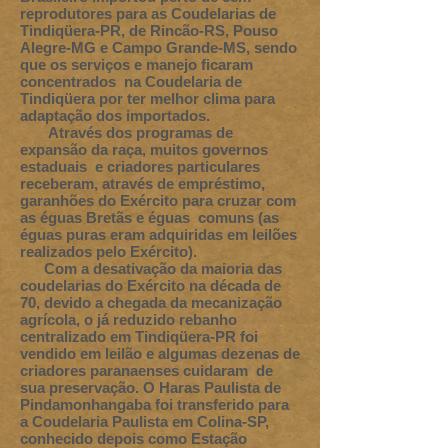
reprodutores para as Coudelarias de
Tindiqüera-PR, de Rincão-RS, Pouso
Alegre-MG e Campo Grande-MS, sendo
que os serviços e manejo ficaram
concentrados na Coudelaria de
Tindiqüera por ter melhor clima para
adaptação dos importados.
Através dos programas de
expansão da raça, muitos governos
estaduais e criadores particulares
receberam, através de empréstimo,
garanhões do Exército para cruzar com
as éguas Bretãs e éguas comuns (as
éguas puras eram adquiridas em leilões
realizados pelo Exército).
Com a desativação da maioria das
coudelarias do Exército na década de
70, devido a chegada da mecanização
agrícola, o já reduzido rebanho
centralizado em Tindiqüera-PR foi
vendido em leilão e algumas dezenas de
criadores paranaenses cuidaram de
sua preservação. O Haras Paulista de
Pindamonhangaba foi transferido para
a Coudelaria Paulista em Colina-SP,
conhecido depois como Estação