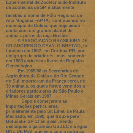
Experimental de Zootecnia do Instituto
de Zootecnia de SP, e atualmente
recebeu o nome de Pólo Regional da
Alta Mogiana –APTA, continuando no
município de Colina, que hoje ainda
conta com um grande plantel de
animais puros da raça Bretão.
A ASSOCIAÇÃO BRASILEIRA DE
CRIADORES DO CAVALO BRETÃO, foi
fundada em 1982, em Curitiba-PR, por
um grupo de criadores , mas somente
em 1989 abriu seus livros de Registro
Genealógico .
Em 1985/86 as Secretarias de
Agricultura de Goiás e do Rio Grande
do Sul importaram da França cerca de
30 animais, os quais foram vendidos a
criadores particulares de São Paulo e
Minas Gerais em 1987.
Depois começaram as
importações particulares,
primeiramente pelo Sr. Lineu de Paula
Machado, em 1990, que trouxe para
Botucatú- SP 11 animais , sendo
destaques o garanhão USBEC e a égua
UNE DE MAI, que veio com a potra ao