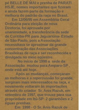
pé BELLE DE MAI e prenha de PARATI
HSJE, nomes importantes que fizeram
e ainda fazem parte da formação e
melhora do padrão da raça no Brasil.
Em 12/06/95 em Assembléia Geral
Ordinária para eleição de nova
Diretoria, foi aprovada por
unanimidade, a transferência da sede
de Curitiba-PR para Jaguariúna- Estado
de São Paulo, pois a Associação
necessitava se aproximar da grande
concentração das Associações
Brasileiras de raça e ser reconhecida e
divulgada no meio eqüestre.
No início de 1998 a sede da
Associação mudou para Amparo-SP ,
onde está até hoje.
Após as mudanças, começaram
as melhoras e a repercussão foi grande,
surgiram mais interessados na raça, e
novamente voltaram às importações
através do criador Sr. Anis Razuk, em
setembro de 1997, que trouxe para sua
propriedade em Itú-SP: 2 garanhões e 2
éguas prenhas.
Em 1998 - O Sr. Anis Razuk de