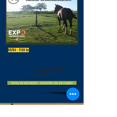
05/04 - 9:30 hs
-
DIA DE CAMPO ABERTO
A TODOS.
PALESTRA TÉCNICA PRÁTICA, COM
A ZOOTECNISTA E JURADA
SRA.
SUSANA
DA RAÇA
REINHARDT
FICHA DE INSCRIÇÃO - PALESTRA DIA DE CAMPO
ATENÇÃO:
ENDEREÇO